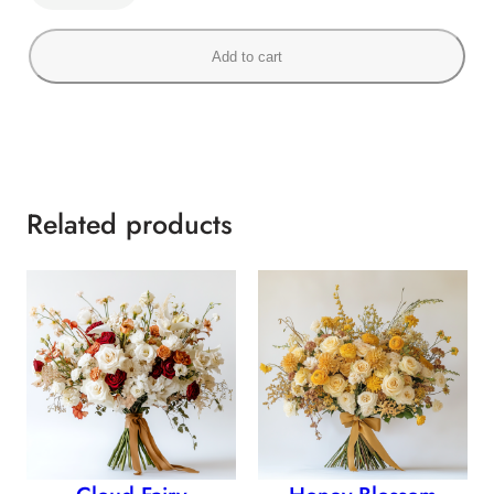
p
p
Add to cart
y
V
a
l
l
e
Related products
y
q
u
a
n
t
i
t
y